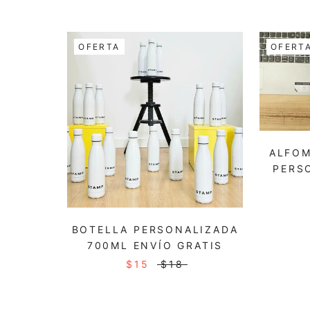
OFERTA
OFERT
ALFOM
PERS
BOTELLA PERSONALIZADA
700ML ENVÍO GRATIS
$15
$18