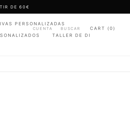
TIR DE 60€
IVAS PERSONALIZADAS
CART (
0
)
CUENTA
BUSCAR
RSONALIZADOS
TALLER DE DI
IVAS PERSONALIZADAS