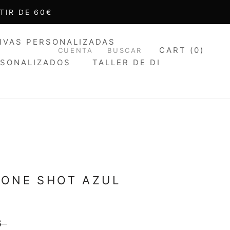
TIR DE 60€
IVAS PERSONALIZADAS
CART (
0
)
CUENTA
BUSCAR
RSONALIZADOS
TALLER DE DI
IVAS PERSONALIZADAS
E
 ONE SHOT AZUL
6