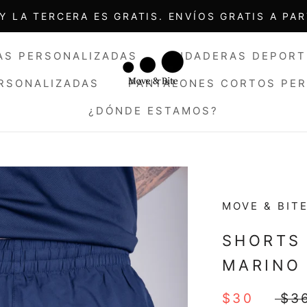
Y LA TERCERA ES GRATIS. ENVÍOS GRATIS A PAR
AS PERSONALIZADAS
SUDADERAS DEPORT
ERSONALIZADAS
PANTALONES CORTOS PE
¿DÓNDE ESTAMOS?
ERSONALIZADAS
AS PERSONALIZADAS
¿DÓNDE ESTAMOS?
SUDADERAS DEPORT
MOVE & BIT
SHORTS
MARINO
$30
$3