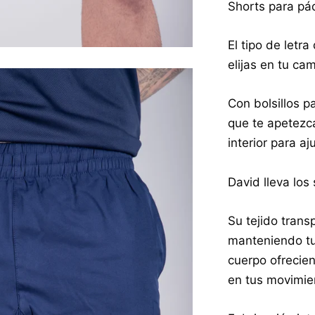
Shorts para pá
El tipo de letr
elijas en tu ca
Con bolsillos pa
que te apetezc
interior para a
David lleva los 
Su tejido trans
manteniendo tu
cuerpo ofrecie
en tus movimie