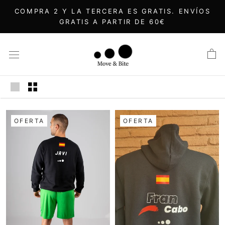
Saltar
COMPRA 2 Y LA TERCERA ES GRATIS. ENVÍOS
al
GRATIS A PARTIR DE 60€
contenido
OFERTA
OFERTA