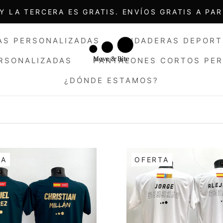
Y LA TERCERA ES GRATIS. ENVÍOS GRATIS A PAR
AS PERSONALIZADAS
SUDADERAS DEPORT
ERSONALIZADAS
PANTALONES CORTOS PE
¿DÓNDE ESTAMOS?
ERSONALIZADAS
AS PERSONALIZADAS
¿DÓNDE ESTAMOS?
SUDADERAS DEPORT
TA
OFERTA